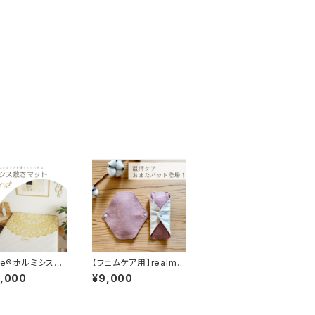
lme®ホルミシス敷
【フェムケア用】realme
ト
®ホルミシスおまたパッ
8,000
¥9,000
ド（２枚組）