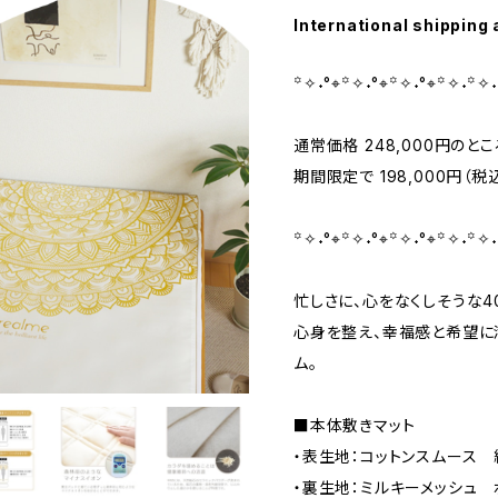
International shipping 
꙳✧˖°⌖꙳✧˖°⌖꙳✧˖°⌖꙳✧˖꙳✧˖
通常価格 248,000円のとこ
期間限定で 198,000円（税
꙳✧˖°⌖꙳✧˖°⌖꙳✧˖°⌖꙳✧˖꙳✧˖
忙しさに、心をなくしそうな4
心身を整え、幸福感と希望に
ム。
■本体敷きマット
・表生地：コットンスムース 
・裏生地：ミルキーメッシュ 