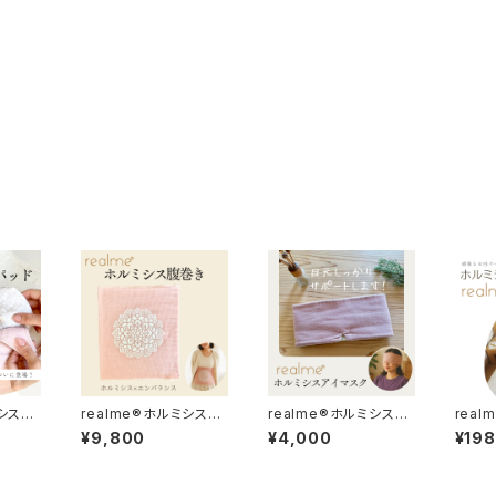
ミシスブ
realme®ホルミシス腹
realme®ホルミシスア
rea
巻き
イマスク
きマッ
¥9,800
¥4,000
¥19