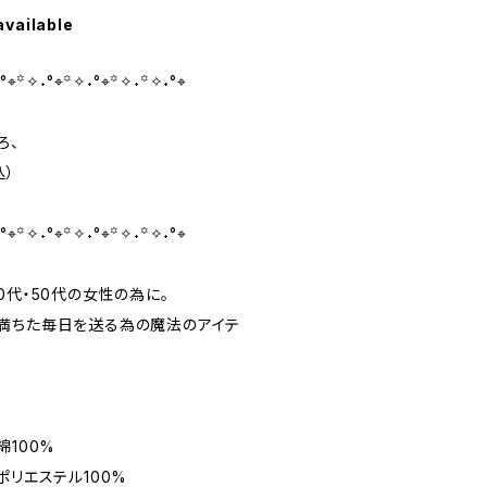
available
°⌖꙳✧˖°⌖꙳✧˖°⌖꙳✧˖꙳✧˖°⌖
ろ、
込）
°⌖꙳✧˖°⌖꙳✧˖°⌖꙳✧˖꙳✧˖°⌖
0代・50代の女性の為に。
満ちた毎日を送る為の魔法のアイテ
綿100%
ポリエステル100%