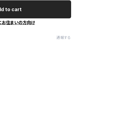
d to cart
にお住まいの方向け
通報する