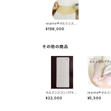
realme®ホルミシス敷
きマット
¥198,000
その他の商品
ホルミシスコンパクトケ
realme®︎ホル
アパッドrealme®︎noo
ラパッド
¥22,000
¥5,500
k