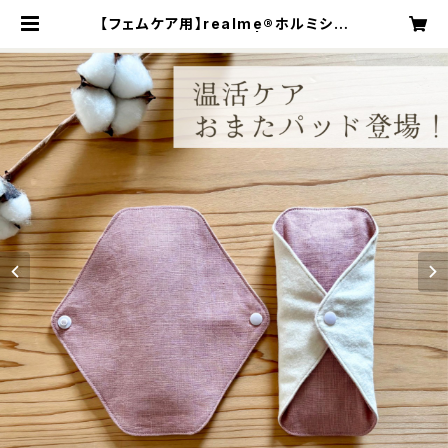
【フェムケア用】realme®ホルミシス
おまたパッド（２枚組） | ashitamo