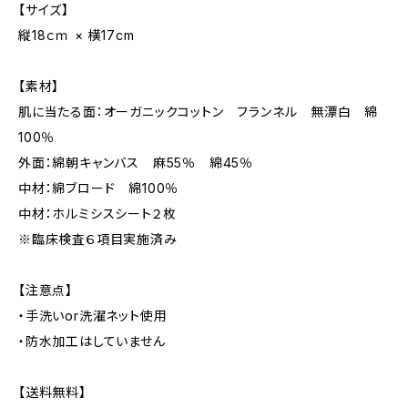
【サイズ】
縦18ｃｍ × 横17cm
【素材】
肌に当たる面：オーガニックコットン フランネル 無漂白 綿
100％
外面：綿朝キャンバス 麻55％ 綿45％
中材：綿ブロード 綿100％
中材：ホルミシスシート２枚
※臨床検査６項目実施済み
【注意点】
・手洗いor洗濯ネット使用
・防水加工はしていません
【送料無料】